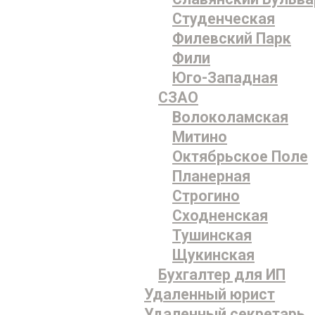
Студенческая
Филевский Парк
Фили
Юго-Западная
СЗАО
Волоколамская
Митино
Октябрьское Поле
Планерная
Строгино
Сходненская
Тушинская
Щукинская
Бухгалтер для ИП
Удаленный юрист
Удаленный секретарь