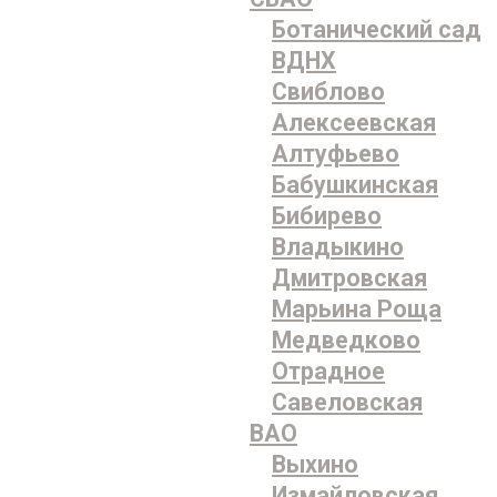
Ботанический сад
ВДНХ
Свиблово
Алексеевская
Алтуфьево
Бабушкинская
Бибирево
Владыкино
Дмитровская
Марьина Роща
Медведково
Отрадное
Савеловская
ВАО
Выхино
Измайловская