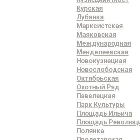
Курская
Лубянка
Марксистская
Маяковская
Международная
Менделеевская
Новокузнецкая
Новослободская
Октябрьская
Охотный Ряд
Павелецкая
Парк Культуры
Площадь Ильича
Площадь Революц
Полянка
Пролетарская