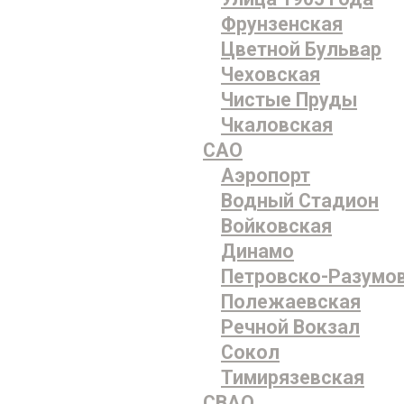
Фрунзенская
Цветной Бульвар
Чеховская
Чистые Пруды
Чкаловская
САО
Аэропорт
Водный Стадион
Войковская
Динамо
Петровско-Разумо
Полежаевская
Речной Вокзал
Сокол
Тимирязевская
СВАО