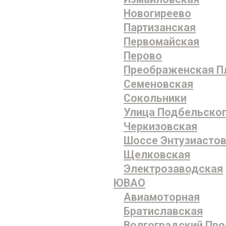
Новогиреево
Партизанская
Первомайская
Перово
Преображенская 
Семеновская
Сокольники
Улица Подбельско
Черкизовская
Шоссе Энтузиасто
Щелковская
Электрозаводская
ЮВАО
Авиамоторная
Братиславская
Волгоградский Про