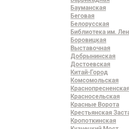
Бауманская
Беговая
Белорусская
Библиотека им. Ле
Боровицкая
Выставочная
Добрынинская
Достоевская
Китай-Город
Комсомольская
Краснопресненска
Красносельская
Красные Ворота
Крестьянская Заст
Кропоткинская
Кузнецкий Мост