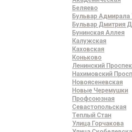
Беляево
Бульвар Адмирала
Бульвар Дмитрия 
Бунинская Аллея
Калужская
Каховская
Коньково
Ленинский Проспек
Нахимовский Прос
Новоясеневская
Новые Черемушки
Профсоюзная
Севастопольская
Теплый Стан
Улица Горчакова
Улица Скобелевск