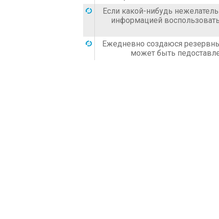
Если какой-нибудь нежелател
информацией воспользоватьс
Ежедневно создаюся резервны
может быть педоставле