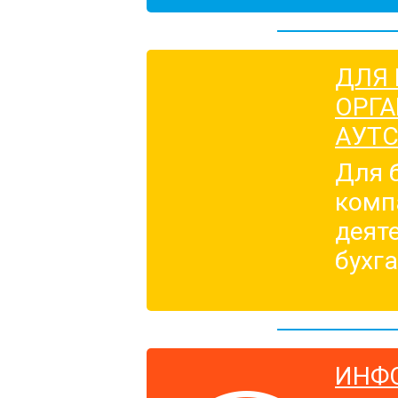
ДЛЯ 
ОРГА
АУТС
Для 
комп
деят
бухг
ИНФ