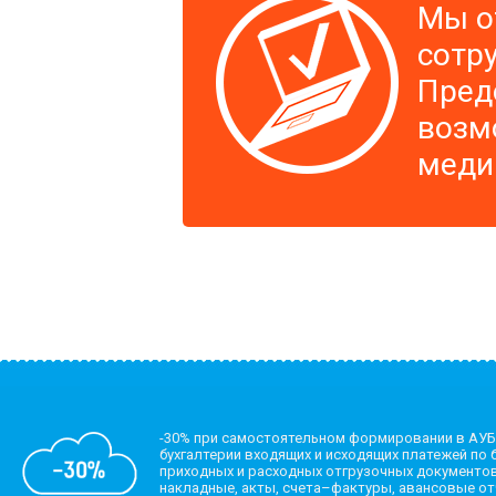
Мы о
сотр
Пред
возм
меди
-30% при самостоятельном формировании в АУБ
бухгалтерии входящих и исходящих платежей по б
приходных и расходных отгрузочных документов
накладные, акты, счета–фактуры, авансовые о