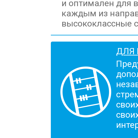
и оптимален для 
каждым из напра
высококлассные 
ДЛЯ 
Пред
допо
неза
стре
свои
свои
инте