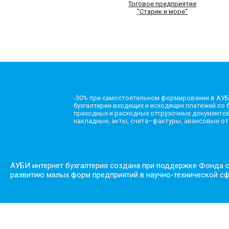
Трговое предприятие
"Старик и море"
-30% при самостоятельном формировании в АУБ
бухгалтерии входящих и исходящих платежей по б
приходных и расходных отгрузочных документов
накладные, акты, счета–фактуры, авансовые о
АУБИ интернет бухгалтерия создана при поддержке Фонда 
развитию малых форм предприятий в научно-технической с