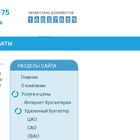
-75
ОБРАБОТАНО ДОКУМЕНТОВ
1
6
0
3
7
6
5
9
а
Загрузка...
АКТЫ
РАЗДЕЛЫ САЙТА
и
Главная
ь
и
О компании
Услуги и цены
Интернет-бухгалтерия
Удаленный бухгалтер
ЦАО
САО
СВАО