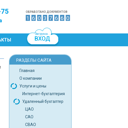
-75
ОБРАБОТАНО ДОКУМЕНТОВ
1
6
0
3
7
6
6
1
а
Загрузка...
АКТЫ
РАЗДЕЛЫ САЙТА
и
Главная
О компании
Услуги и цены
Интернет-бухгалтерия
Удаленный бухгалтер
ЦАО
САО
СВАО