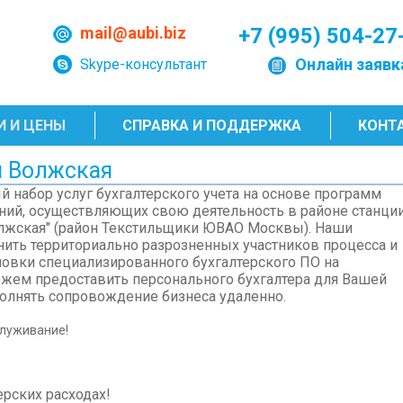
mail@aubi.biz
+7 (995) 504-27
Онлайн заявк
Skype-консультант
И И ЦЕНЫ
СПРАВКА И ПОДДЕРЖКА
КОНТ
и Волжская
 набор услуг бухгалтерского учета на основе программ
ний, осуществляющих свою деятельность в районе станци
лжская" (район Текстильщики ЮВАО Москвы). Наши
ить территориально разрозненных участников процесса и
новки специализированного бухгалтерского ПО на
жем предоставить персонального бухгалтера для Вашей
полнять сопровождение бизнеса удаленно.
служивание!
ерских расходах!