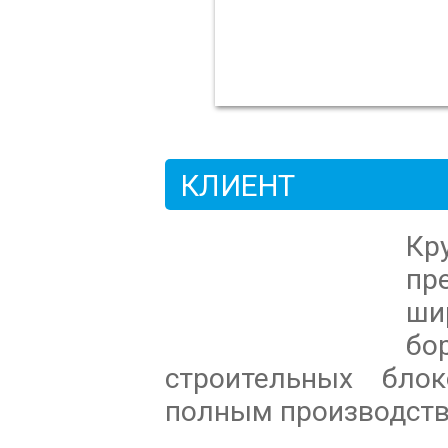
КЛИЕНТ
Кр
пр
ш
бо
строительных бло
полным производст