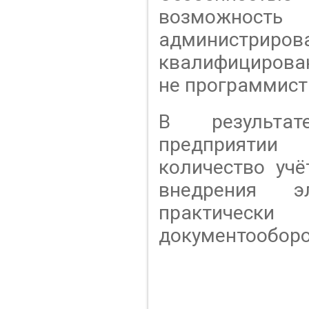
возможнос
администриров
квалифицирова
не программист
В результа
предприяти
количество учё
внедрения э
практическ
документооборо