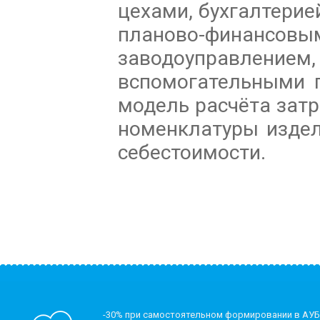
цехами, бухгалтерие
планово-финансовы
заводоуправл
вспомогательными 
модель расчёта затр
номенклатуры издел
себестоимости.
-30% при самостоятельном формировании в АУБ