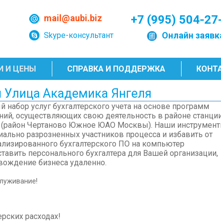
mail@aubi.biz
+7 (995) 504-27
Онлайн заявк
Skype-консультант
И И ЦЕНЫ
СПРАВКА И ПОДДЕРЖКА
КОНТ
и Улица Академика Янгеля
 набор услуг бухгалтерского учета на основе программ
ний, осуществляющих свою деятельность в районе станци
" (район Чертаново Южное ЮАО Москвы). Наши инструмен
ально разрозненных участников процесса и избавить от
ализированного бухгалтерского ПО на компьютер
авить персонального бухгалтера для Вашей организации,
вождение бизнеса удаленно.
служивание!
ерских расходах!