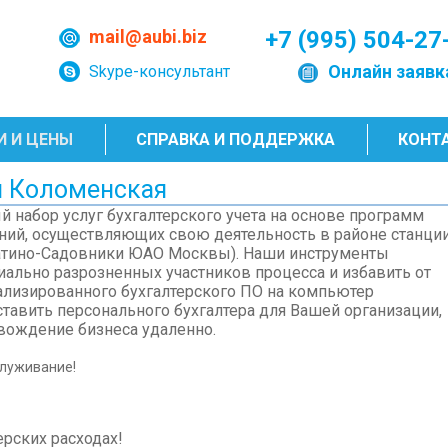
mail@aubi.biz
+7 (995) 504-27
Онлайн заявк
Skype-консультант
И И ЦЕНЫ
СПРАВКА И ПОДДЕРЖКА
КОНТ
и Коломенская
 набор услуг бухгалтерского учета на основе программ
ний, осуществляющих свою деятельность в районе станци
гатино-Садовники ЮАО Москвы). Наши инструменты
ально разрозненных участников процесса и избавить от
ализированного бухгалтерского ПО на компьютер
авить персонального бухгалтера для Вашей организации,
вождение бизнеса удаленно.
служивание!
ерских расходах!