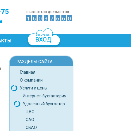
-75
ОБРАБОТАНО ДОКУМЕНТОВ
1
6
0
3
7
6
6
0
а
Загрузка...
АКТЫ
РАЗДЕЛЫ САЙТА
и
Главная
О компании
Услуги и цены
Интернет-бухгалтерия
Удаленный бухгалтер
ЦАО
САО
СВАО