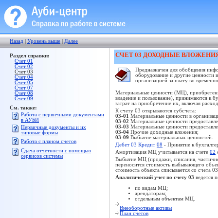
Назад
|
Уровень выше
|
Далее
СЧЕТ 03 ДОХОДНЫЕ ВЛОЖЕНИ
Раздел справки:
Счет 01
Счет 02
Предназначен для обобщения инфо
Счет 03
оборудование и другие ценности 
Счет 04
организацией за плату во временн
Счет 05
Счет 07
Материальные ценности (МЦ), приобретенн
Счет 08
владение и пользование), принимаются к б
Счет 09
затрат на приобретение их, включая расход
См. также:
К счету 03 открываются субсчета:
Работа с первичными документами
03-01
Материальные ценности в организац
в АУБИ
03-02
Материальные ценности предоставлен
03-03
Материальные ценности предоставле
Первичные документы и их
03-04
Прочие доходные вложения;
типовые формы
03-09
Выбытие материальных ценностей.
Работа с планом счетов
Дебет 03 Кредит
08
- Принятие к бухгалте
Сдача отчетности с помощью
Амортизация МЦ учитывается на счете
02
сервисов системы
Выбытие МЦ (продажи, списания, частичной
переносится стоимость выбывающего объек
стоимость объекта списывается со счета 03
Аналитический учет по счету 03
ведется п
по видам МЦ;
арендаторам;
отдельным объектам МЦ.
Внеоборотные активы
План счетов