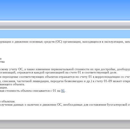
мации о движении основных средств (ОС) организации, находящихся в эксплуатации, запас
а
тва
рскому учету ОС, а также изменение первоначальной стоимости их при достройке, дообору
рганизаций, отражается каждой организацией на счете 01 в соответствующей доле.
и переоценке соответствующих объектов отражается по счету 01 в корреспонденции со сч
 списания, частичной ликвидации, передачи безвозмездно и др.) к счету 01-09 может откры
вающего объекта.
зации.
ая стоимость объекта списывается с 01 на
91
.
 объектам.
лучения данных о наличии и движении ОС, необходимых для составления бухгалтерской отч