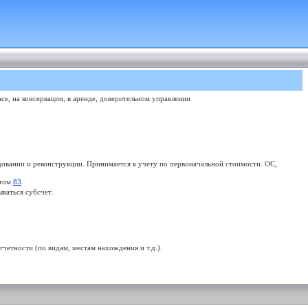
е, на консервации, в аренде, доверительном управлении
довании и реконструкции. Принимается к учету по первоначальной стоимости. ОС,
етом
83
.
ваться субсчет.
етности (по видам, местам нахождения и т.д.).