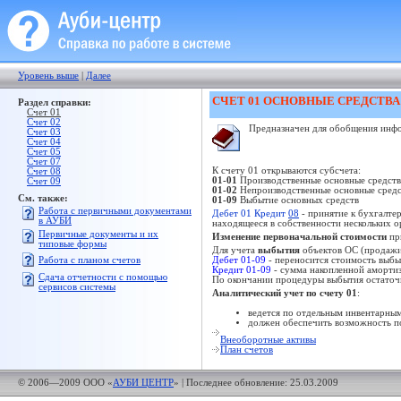
Уровень выше
|
Далее
СЧЕТ 01 ОСНОВНЫЕ СРЕДСТВА
Раздел справки:
Счет 01
Счет 02
Предназначен для обобщения инфор
Счет 03
Счет 04
Счет 05
Счет 07
К счету 01 открываются субсчета:
Счет 08
01-01
Производственные основные средств
Счет 09
01-02
Непроизводственные основные средс
См. также:
01-09
Выбытие основных средств
Работа с первичными документами
Дебет 01 Кредит
08
- принятие к бухгалте
в АУБИ
находящееся в собственности нескольких о
Первичные документы и их
Изменение первоначальной стоимости
пр
типовые формы
Для учета
выбытия
объектов ОС (продажи,
Работа с планом счетов
Дебет 01-09
- переносится стоимость выбы
Кредит 01-09
- сумма накопленной аморти
Сдача отчетности с помощью
По окончании процедуры выбытия остаточн
сервисов системы
Аналитический учет по счету 01
:
ведется по отдельным инвентарным
должен обеспечить возможность по
Внеоборотные активы
План счетов
© 2006—2009 ООО «
АУБИ ЦЕНТР
»
| Последнее обновление:
25.03.2009